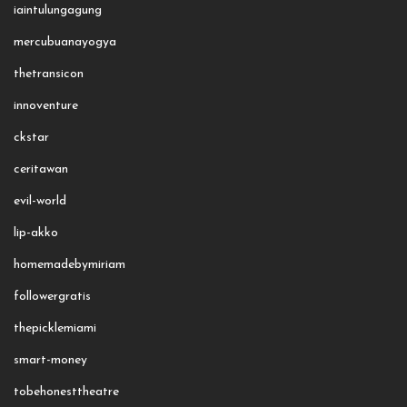
iaintulungagung
mercubuanayogya
thetransicon
innoventure
ckstar
ceritawan
evil-world
lip-akko
homemadebymiriam
followergratis
thepicklemiami
smart-money
tobehonesttheatre