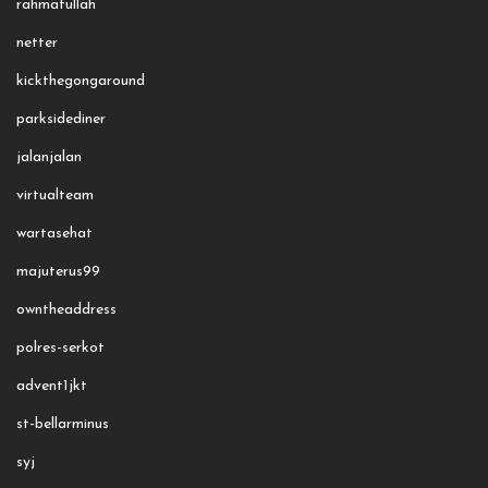
rahmatullah
netter
kickthegongaround
parksidediner
jalanjalan
virtualteam
wartasehat
majuterus99
owntheaddress
polres-serkot
advent1jkt
st-bellarminus
syj