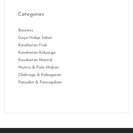
Categories
Business
Gaya Hidup Sehat
Kesehatan Fisik
Kesehatan Keluarga
Kesehatan Mental
Nutrisi & Pola Makan
Olahraga & Kebugaran
Penyakit & Pencegahan
Distribusi Game Online Modern
Industri Game 2026
Monetisas