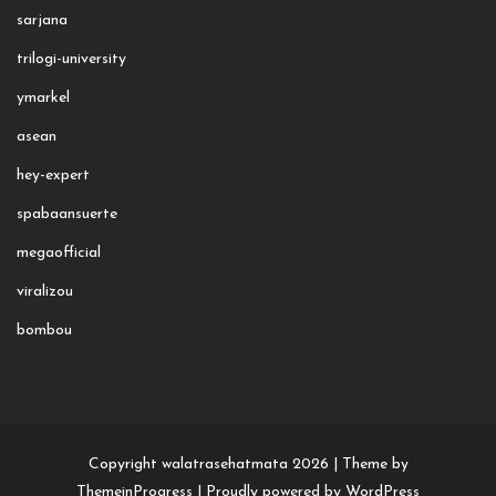
sarjana
trilogi-university
ymarkel
asean
hey-expert
spabaansuerte
megaofficial
viralizou
bombou
Copyright walatrasehatmata 2026 |
Theme by
ThemeinProgress
|
Proudly powered by WordPress