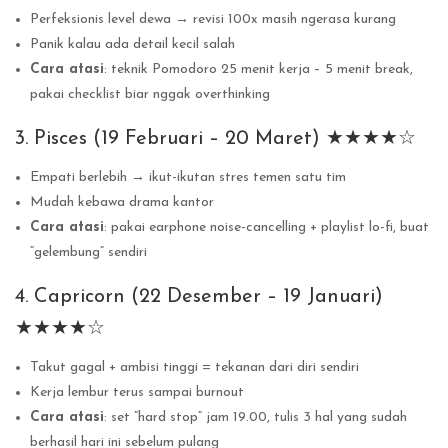
Perfeksionis level dewa → revisi 100x masih ngerasa kurang
Panik kalau ada detail kecil salah
Cara atasi
: teknik Pomodoro 25 menit kerja – 5 menit break,
pakai checklist biar nggak overthinking
3. Pisces (19 Februari – 20 Maret) ★★★★☆
Empati berlebih → ikut-ikutan stres temen satu tim
Mudah kebawa drama kantor
Cara atasi
: pakai earphone noise-cancelling + playlist lo-fi, buat
“gelembung” sendiri
4. Capricorn (22 Desember – 19 Januari)
★★★★☆
Takut gagal + ambisi tinggi = tekanan dari diri sendiri
Kerja lembur terus sampai burnout
Cara atasi
: set “hard stop” jam 19.00, tulis 3 hal yang sudah
berhasil hari ini sebelum pulang