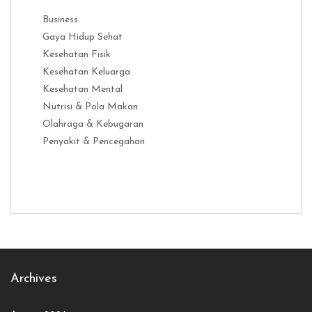
Business
Gaya Hidup Sehat
Kesehatan Fisik
Kesehatan Keluarga
Kesehatan Mental
Nutrisi & Pola Makan
Olahraga & Kebugaran
Penyakit & Pencegahan
Distribusi Game Online Modern
Industri Game 2026
Monetisas
Archives