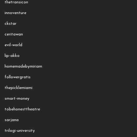
thetransicon
innoventure
ckstar
ceritawan
evil-world
lip-akko
homemadebymiriam
followergratis
thepicklemiami
smart-money
tobehonesttheatre
sarjana
trilogi-university