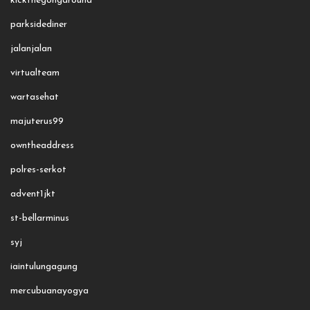
kickthegongaround
parksidediner
jalanjalan
virtualteam
wartasehat
majuterus99
owntheaddress
polres-serkot
advent1jkt
st-bellarminus
syj
iaintulungagung
mercubuanayogya