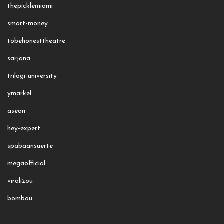
thepicklemiami
smart-money
tobehonesttheatre
sarjana
trilogi-university
ymarkel
asean
hey-expert
spabaansuerte
megaofficial
viralizou
bombou