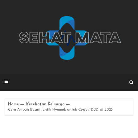
Skip
to
content
Home
Kesehatan Keluarga
Cara Ampuh Basmi Jentik Nyamuk untuk Cegah DBD di 2025