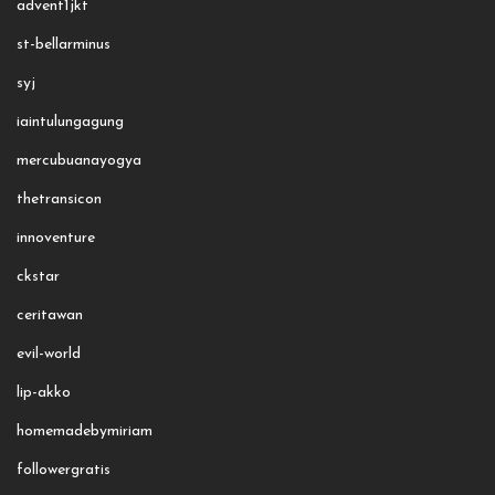
advent1jkt
st-bellarminus
syj
iaintulungagung
mercubuanayogya
thetransicon
innoventure
ckstar
ceritawan
evil-world
lip-akko
homemadebymiriam
followergratis