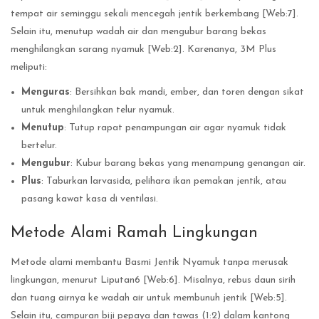
tempat air seminggu sekali mencegah jentik berkembang [Web:7].
Selain itu, menutup wadah air dan mengubur barang bekas
menghilangkan sarang nyamuk [Web:2]. Karenanya, 3M Plus
meliputi:
Menguras
: Bersihkan bak mandi, ember, dan toren dengan sikat
untuk menghilangkan telur nyamuk.
Menutup
: Tutup rapat penampungan air agar nyamuk tidak
bertelur.
Mengubur
: Kubur barang bekas yang menampung genangan air.
Plus
: Taburkan larvasida, pelihara ikan pemakan jentik, atau
pasang kawat kasa di ventilasi.
Metode Alami Ramah Lingkungan
Metode alami membantu Basmi Jentik Nyamuk tanpa merusak
lingkungan, menurut Liputan6 [Web:6]. Misalnya, rebus daun sirih
dan tuang airnya ke wadah air untuk membunuh jentik [Web:5].
Selain itu, campuran biji pepaya dan tawas (1:2) dalam kantong