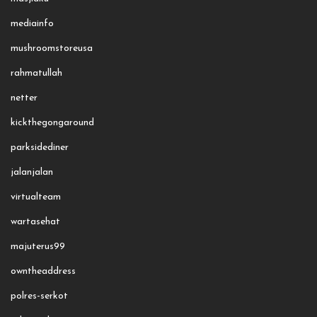
mediainfo
mushroomstoreusa
rahmatullah
netter
kickthegongaround
parksidediner
jalanjalan
virtualteam
wartasehat
majuterus99
owntheaddress
polres-serkot