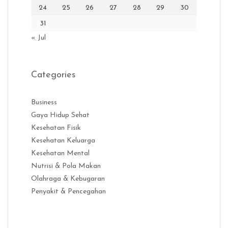
24
25
26
27
28
29
30
31
« Jul
Categories
Business
Gaya Hidup Sehat
Kesehatan Fisik
Kesehatan Keluarga
Kesehatan Mental
Nutrisi & Pola Makan
Olahraga & Kebugaran
Penyakit & Pencegahan
Distribusi Game Online Modern
Industri Game 2026
Monetisas