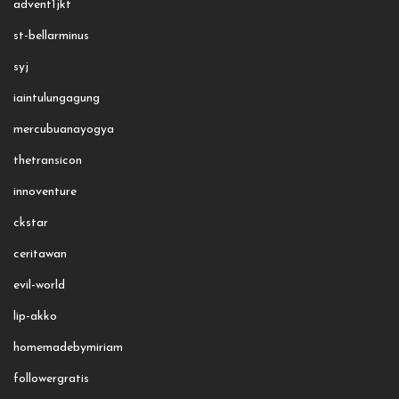
advent1jkt
st-bellarminus
syj
iaintulungagung
mercubuanayogya
thetransicon
innoventure
ckstar
ceritawan
evil-world
lip-akko
homemadebymiriam
followergratis