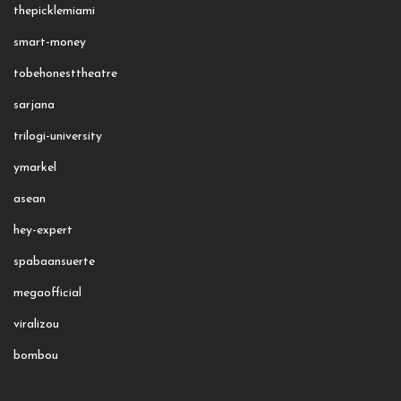
thepicklemiami
smart-money
tobehonesttheatre
sarjana
trilogi-university
ymarkel
asean
hey-expert
spabaansuerte
megaofficial
viralizou
bombou