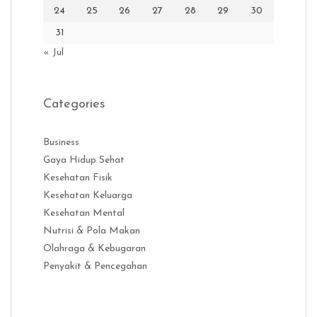
24
25
26
27
28
29
30
31
« Jul
Categories
Business
Gaya Hidup Sehat
Kesehatan Fisik
Kesehatan Keluarga
Kesehatan Mental
Nutrisi & Pola Makan
Olahraga & Kebugaran
Penyakit & Pencegahan
Distribusi Game Online Modern
Industri Game 2026
Monetisas