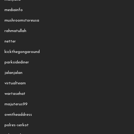
mediainfo
mushroomstoreusa
rahmatullah
netter
kickthegongaround
parksidediner
jalanjalan
virtualteam
wartasehat
majuterus99
owntheaddress
polres-serkot