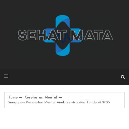
Skip
to
content
Home
Kesehatan Mental
Gangguan Kesehatan Mental Anak: Pemicu dan Tanda di 2025