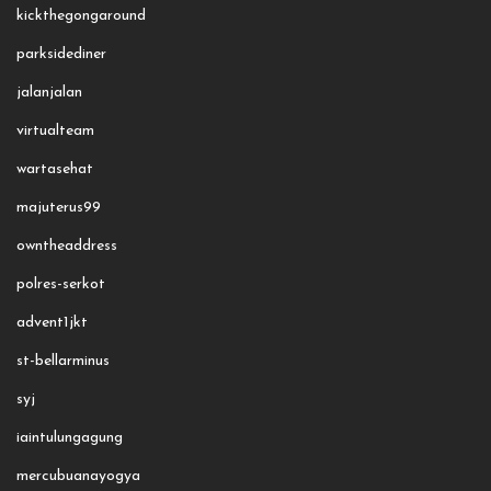
kickthegongaround
parksidediner
jalanjalan
virtualteam
wartasehat
majuterus99
owntheaddress
polres-serkot
advent1jkt
st-bellarminus
syj
iaintulungagung
mercubuanayogya