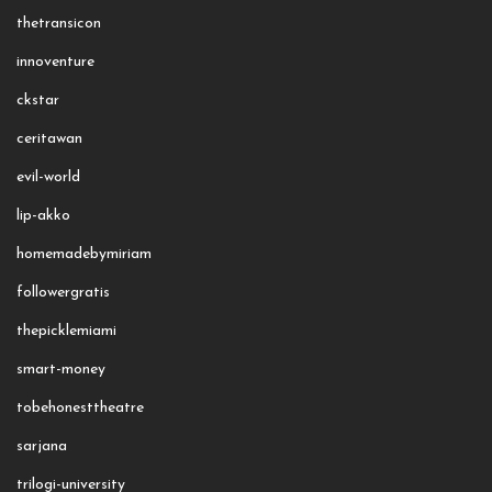
thetransicon
innoventure
ckstar
ceritawan
evil-world
lip-akko
homemadebymiriam
followergratis
thepicklemiami
smart-money
tobehonesttheatre
sarjana
trilogi-university