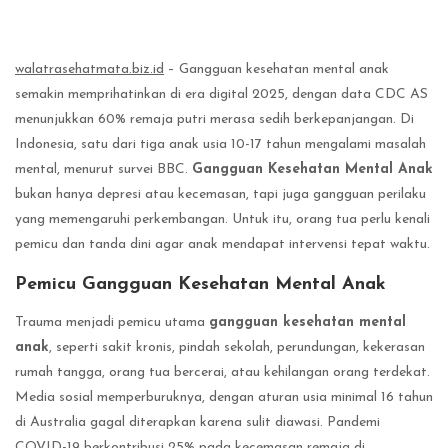
walatrasehatmata.biz.id
– Gangguan kesehatan mental anak
semakin memprihatinkan di era digital 2025, dengan data CDC AS
menunjukkan 60% remaja putri merasa sedih berkepanjangan. Di
Indonesia, satu dari tiga anak usia 10-17 tahun mengalami masalah
mental, menurut survei BBC.
Gangguan Kesehatan Mental Anak
bukan hanya depresi atau kecemasan, tapi juga gangguan perilaku
yang memengaruhi perkembangan. Untuk itu, orang tua perlu kenali
pemicu dan tanda dini agar anak mendapat intervensi tepat waktu.
Pemicu Gangguan Kesehatan Mental Anak
Trauma menjadi pemicu utama
gangguan kesehatan mental
anak
, seperti sakit kronis, pindah sekolah, perundungan, kekerasan
rumah tangga, orang tua bercerai, atau kehilangan orang terdekat.
Media sosial memperburuknya, dengan aturan usia minimal 16 tahun
di Australia gagal diterapkan karena sulit diawasi. Pandemi
COVID-19 berkontribusi 25% pada kecemasan remaja di