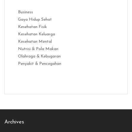
Business
Gaya Hidup Sehat
Kesehatan Fisik
Kesehatan Keluarga
Kesehatan Mental
Nutrisi & Pola Makan
Olahraga & Kebugaran
Penyakit & Pencegahan
Distribusi Game Online Modern
Industri Game 2026
Monetisas
Archives