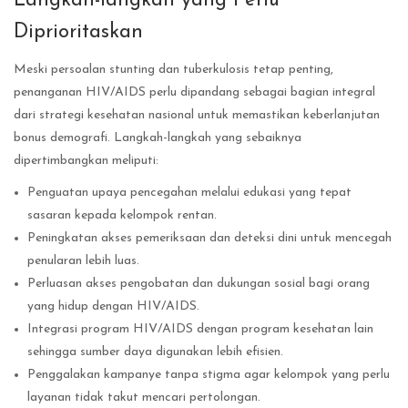
Langkah-langkah yang Perlu
Diprioritaskan
Meski persoalan stunting dan tuberkulosis tetap penting,
penanganan HIV/AIDS perlu dipandang sebagai bagian integral
dari strategi kesehatan nasional untuk memastikan keberlanjutan
bonus demografi. Langkah-langkah yang sebaiknya
dipertimbangkan meliputi:
Penguatan upaya pencegahan melalui edukasi yang tepat
sasaran kepada kelompok rentan.
Peningkatan akses pemeriksaan dan deteksi dini untuk mencegah
penularan lebih luas.
Perluasan akses pengobatan dan dukungan sosial bagi orang
yang hidup dengan HIV/AIDS.
Integrasi program HIV/AIDS dengan program kesehatan lain
sehingga sumber daya digunakan lebih efisien.
Penggalakan kampanye tanpa stigma agar kelompok yang perlu
layanan tidak takut mencari pertolongan.