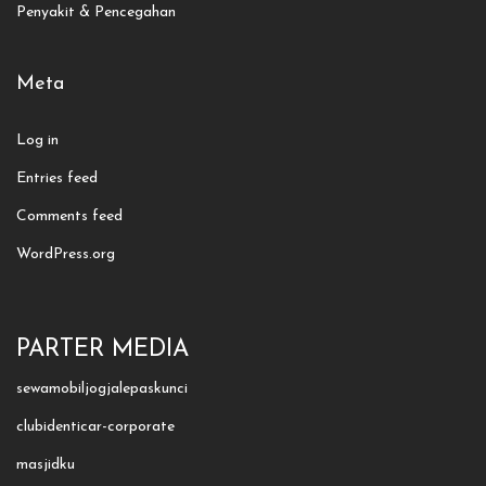
Penyakit & Pencegahan
Meta
Log in
Entries feed
Comments feed
WordPress.org
PARTER MEDIA
sewamobiljogjalepaskunci
clubidenticar-corporate
masjidku