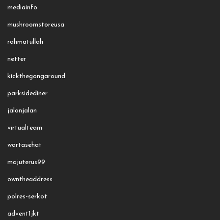
mediainfo
mushroomstoreusa
rahmatullah
netter
kickthegongaround
parksidediner
jalanjalan
virtualteam
wartasehat
majuterus99
owntheaddress
polres-serkot
advent1jkt