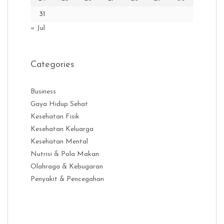
31
« Jul
Categories
Business
Gaya Hidup Sehat
Kesehatan Fisik
Kesehatan Keluarga
Kesehatan Mental
Nutrisi & Pola Makan
Olahraga & Kebugaran
Penyakit & Pencegahan
Distribusi Game Online Modern
Industri Game 2026
Monetisas