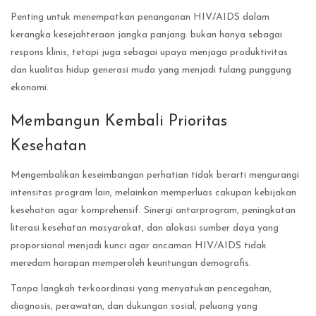
Penting untuk menempatkan penanganan HIV/AIDS dalam
kerangka kesejahteraan jangka panjang: bukan hanya sebagai
respons klinis, tetapi juga sebagai upaya menjaga produktivitas
dan kualitas hidup generasi muda yang menjadi tulang punggung
ekonomi.
Membangun Kembali Prioritas
Kesehatan
Mengembalikan keseimbangan perhatian tidak berarti mengurangi
intensitas program lain, melainkan memperluas cakupan kebijakan
kesehatan agar komprehensif. Sinergi antarprogram, peningkatan
literasi kesehatan masyarakat, dan alokasi sumber daya yang
proporsional menjadi kunci agar ancaman HIV/AIDS tidak
meredam harapan memperoleh keuntungan demografis.
Tanpa langkah terkoordinasi yang menyatukan pencegahan,
diagnosis, perawatan, dan dukungan sosial, peluang yang