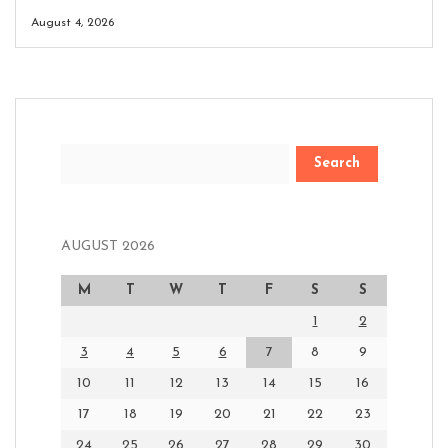
August 4, 2026
Search
AUGUST 2026
M
T
W
T
F
S
S
1
2
3
4
5
6
7
8
9
10
11
12
13
14
15
16
17
18
19
20
21
22
23
24
25
26
27
28
29
30