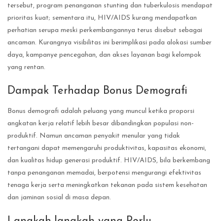
tersebut, program penanganan stunting dan tuberkulosis mendapat
prioritas kuat; sementara itu, HIV/AIDS kurang mendapatkan
perhatian serupa meski perkembangannya terus disebut sebagai
ancaman. Kurangnya visibilitas ini berimplikasi pada alokasi sumber
daya, kampanye pencegahan, dan akses layanan bagi kelompok
yang rentan.
Dampak Terhadap Bonus Demografi
Bonus demografi adalah peluang yang muncul ketika proporsi
angkatan kerja relatif lebih besar dibandingkan populasi non-
produktif. Namun ancaman penyakit menular yang tidak
tertangani dapat memengaruhi produktivitas, kapasitas ekonomi,
dan kualitas hidup generasi produktif. HIV/AIDS, bila berkembang
tanpa penanganan memadai, berpotensi mengurangi efektivitas
tenaga kerja serta meningkatkan tekanan pada sistem kesehatan
dan jaminan sosial di masa depan.