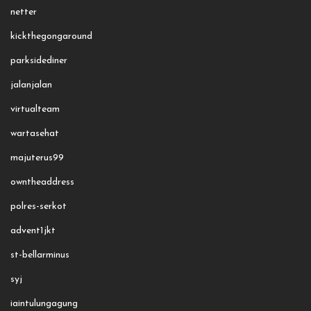
netter
kickthegongaround
parksidediner
jalanjalan
virtualteam
wartasehat
majuterus99
owntheaddress
polres-serkot
advent1jkt
st-bellarminus
syj
iaintulungagung