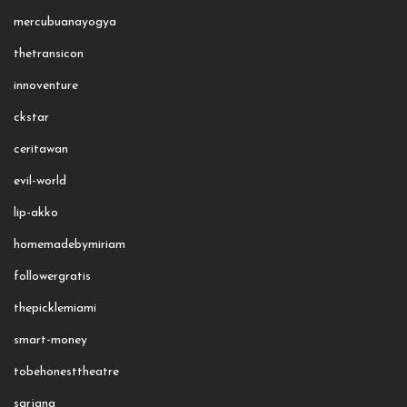
mercubuanayogya
thetransicon
innoventure
ckstar
ceritawan
evil-world
lip-akko
homemadebymiriam
followergratis
thepicklemiami
smart-money
tobehonesttheatre
sarjana