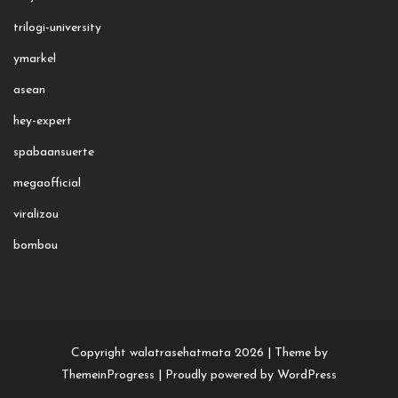
trilogi-university
ymarkel
asean
hey-expert
spabaansuerte
megaofficial
viralizou
bombou
Copyright walatrasehatmata 2026 |
Theme by
ThemeinProgress
|
Proudly powered by WordPress