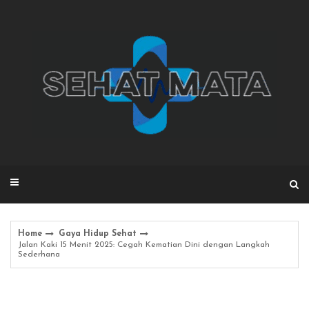
Skip
to
content
Home
Gaya Hidup Sehat
Jalan Kaki 15 Menit 2025: Cegah Kematian Dini dengan Langkah
Sederhana