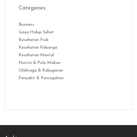
Categories
Business
Gaya Hidup Sehat
Kesehatan Fisik
Kesehatan Keluarga
Kesehatan Mental
Nutrisi & Pola Makan
Olahraga & Kebugaran
Penyakit & Pencegahan
Distribusi Game Online Modern
Industri Game 2026
Monetisas