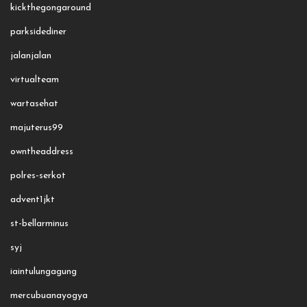
kickthegongaround
parksidediner
jalanjalan
virtualteam
wartasehat
majuterus99
owntheaddress
polres-serkot
advent1jkt
st-bellarminus
syj
iaintulungagung
mercubuanayogya