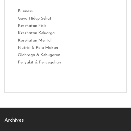
Business
Gaya Hidup Sehat
Kesehatan Fisik
Kesehatan Keluarga
Kesehatan Mental
Nutrisi & Pola Makan
Olahraga & Kebugaran
Penyakit & Pencegahan
Distribusi Game Online Modern
Industri Game 2026
Monetisas
Archives