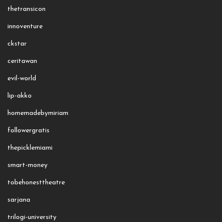
thetransicon
innoventure
ckstar
ceritawan
evil-world
lip-akko
homemadebymiriam
followergratis
thepicklemiami
smart-money
tobehonesttheatre
sarjana
trilogi-university