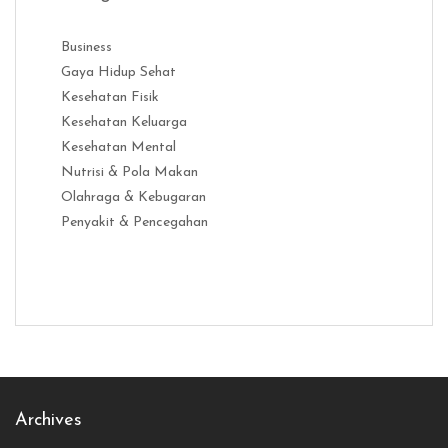
Business
Gaya Hidup Sehat
Kesehatan Fisik
Kesehatan Keluarga
Kesehatan Mental
Nutrisi & Pola Makan
Olahraga & Kebugaran
Penyakit & Pencegahan
Distribusi Game Online Modern
Industri Game 2026
Monetisas
Archives