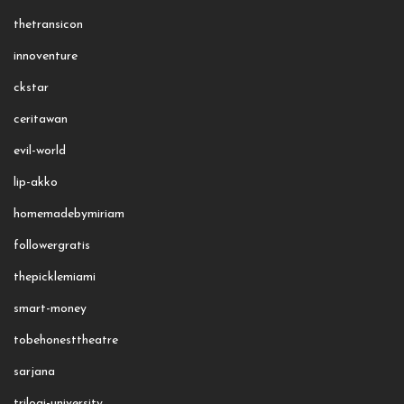
thetransicon
innoventure
ckstar
ceritawan
evil-world
lip-akko
homemadebymiriam
followergratis
thepicklemiami
smart-money
tobehonesttheatre
sarjana
trilogi-university