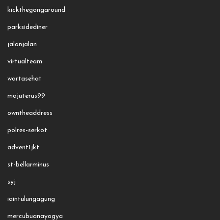
kickthegongaround
parksidediner
jalanjalan
virtualteam
wartasehat
majuterus99
owntheaddress
polres-serkot
advent1jkt
st-bellarminus
syj
iaintulungagung
mercubuanayogya