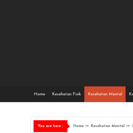
Skip
to
content
Home
Kesehatan Fisik
Kesehatan Mental
Ke
Home
Kesehatan Mental
You are here :