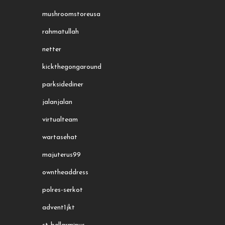
mushroomstoreusa
rahmatullah
netter
kickthegongaround
parksidediner
jalanjalan
virtualteam
wartasehat
majuterus99
owntheaddress
polres-serkot
advent1jkt