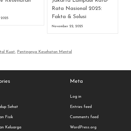
e Kesehatan
Jakarta Lampaui Rata-
Rata Nasional 2025:
Fakta & Solusi
 2025
November 22, 2025
tal Kuat
,
Pentingnya Kesehatan Mental
ries
Meta
Log in
dup Sehat
Entries feed
n Fisik
Comments feed
an Keluarga
WordPress.org