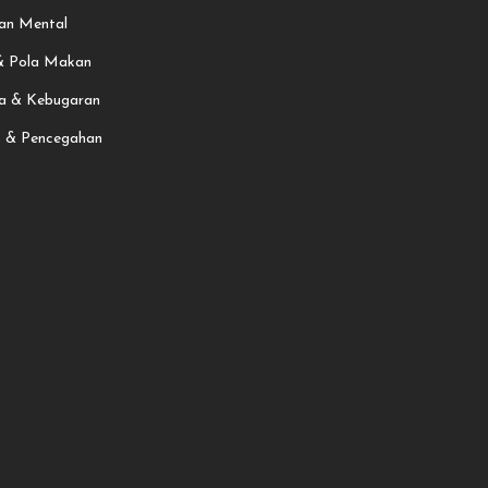
an Mental
 & Pola Makan
a & Kebugaran
t & Pencegahan