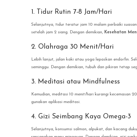
1. Tidur Rutin 7-8 Jam/Hari
Selanjutnya, tidur teratur jam 10 malam perbaiki suasana 
setelah jam 2 siang. Dengan demikian,
Kesehatan Men
2. Olahraga 30 Menit/Hari
Lebih lanjut, jalan kaki atau yoga lepaskan endorfin. Se
seminggu. Dengan demikian, tubuh dan pikiran tetap seg
3. Meditasi atau Mindfulness
Kemudian, meditasi 10 menit/hari kurangi kecemasan 20%
gunakan aplikasi meditasi.
4. Gizi Seimbang Kaya Omega-3
Selanjutnya, konsumsi salmon, alpukat, dan kacang dukun
rencanakan menu mingguan. Dengan demikian, gizi perku