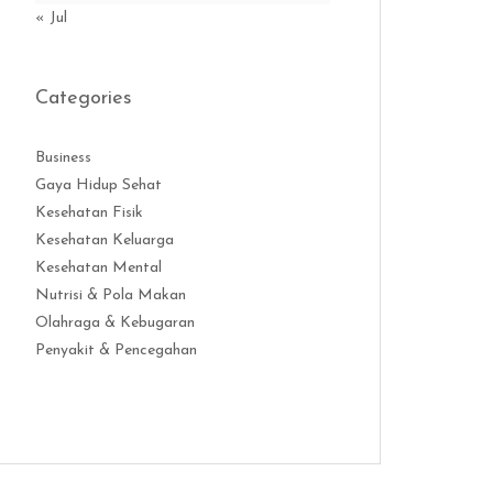
« Jul
Categories
Business
Gaya Hidup Sehat
Kesehatan Fisik
Kesehatan Keluarga
Kesehatan Mental
Nutrisi & Pola Makan
Olahraga & Kebugaran
Penyakit & Pencegahan
Distribusi Game Online Modern
Industri Game 2026
Monetisasi Ga