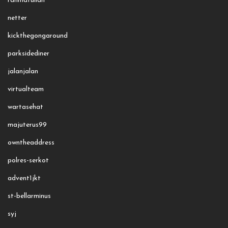
rahmatullah
netter
kickthegongaround
parksidediner
jalanjalan
virtualteam
wartasehat
majuterus99
owntheaddress
polres-serkot
advent1jkt
st-bellarminus
syj