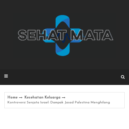
Skip
to
content
Home
Kesehatan Keluarga
Kontroversi Senjata Israel: Dampak Jasad Palestina Menghilang