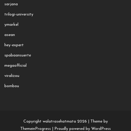
sarjana
trilogi-university
ymarkel
asean
hey-expert
spabaansuerte
megaofficial
viralizou
bombou
Copyright walatrasehatmata 2026 |
Theme by
ThemeinProgress
|
Proudly powered by WordPress