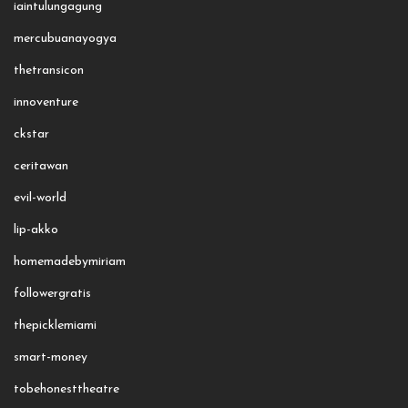
iaintulungagung
mercubuanayogya
thetransicon
innoventure
ckstar
ceritawan
evil-world
lip-akko
homemadebymiriam
followergratis
thepicklemiami
smart-money
tobehonesttheatre