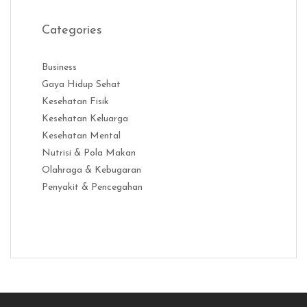
Categories
Business
Gaya Hidup Sehat
Kesehatan Fisik
Kesehatan Keluarga
Kesehatan Mental
Nutrisi & Pola Makan
Olahraga & Kebugaran
Penyakit & Pencegahan
Distribusi Game Online Modern
Industri Game 2026
Monetisas