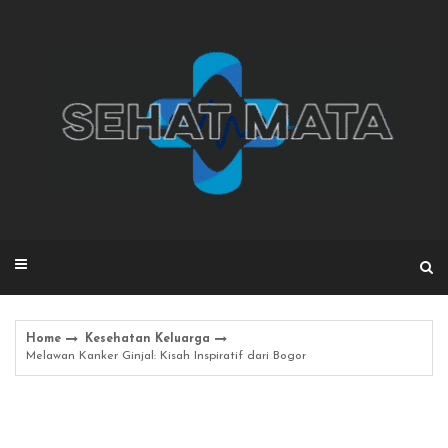
Skip
to
content
Home
Kesehatan Keluarga
Melawan Kanker Ginjal: Kisah Inspiratif dari Bogor