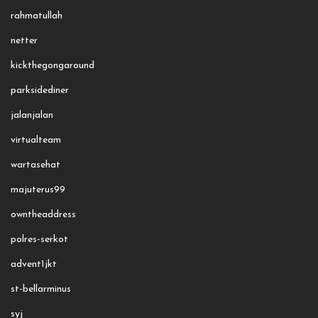
rahmatullah
netter
kickthegongaround
parksidediner
jalanjalan
virtualteam
wartasehat
majuterus99
owntheaddress
polres-serkot
advent1jkt
st-bellarminus
syj