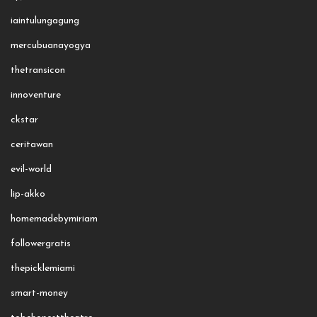
iaintulungagung
mercubuanayogya
thetransicon
innoventure
ckstar
ceritawan
evil-world
lip-akko
homemadebymiriam
followergratis
thepicklemiami
smart-money