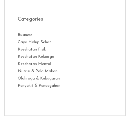
Categories
Business
Gaya Hidup Sehat
Kesehatan Fisik
Kesehatan Keluarga
Kesehatan Mental
Nutrisi & Pola Makan
Olahraga & Kebugaran
Penyakit & Pencegahan
Distribusi Game Online Modern
Industri Game 2026
Monetisas