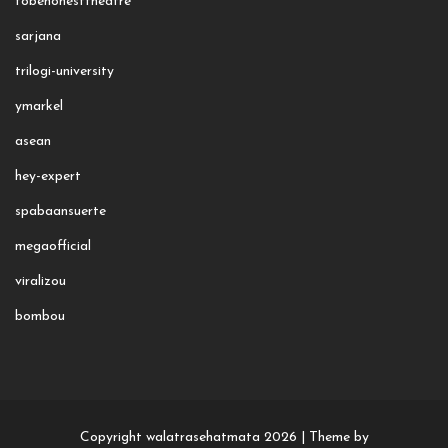
tobehonesttheatre
sarjana
trilogi-university
ymarkel
asean
hey-expert
spabaansuerte
megaofficial
viralizou
bombou
Copyright walatrasehatmata 2026 |
Theme by