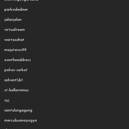
parksidediner
jalanjalan
virtualteam
wartasehat
majuterus99
owntheaddress
polres-serkot
advent1jkt
st-bellarminus
syj
iaintulungagung
mercubuanayogya