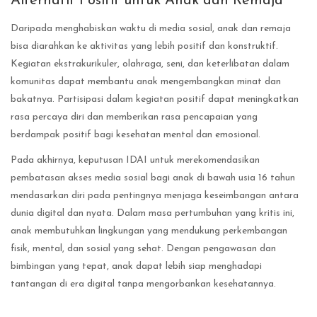
Alternatif Positif untuk Anak dan Remaja
Daripada menghabiskan waktu di media sosial, anak dan remaja
bisa diarahkan ke aktivitas yang lebih positif dan konstruktif.
Kegiatan ekstrakurikuler, olahraga, seni, dan keterlibatan dalam
komunitas dapat membantu anak mengembangkan minat dan
bakatnya. Partisipasi dalam kegiatan positif dapat meningkatkan
rasa percaya diri dan memberikan rasa pencapaian yang
berdampak positif bagi kesehatan mental dan emosional.
Pada akhirnya, keputusan IDAI untuk merekomendasikan
pembatasan akses media sosial bagi anak di bawah usia 16 tahun
mendasarkan diri pada pentingnya menjaga keseimbangan antara
dunia digital dan nyata. Dalam masa pertumbuhan yang kritis ini,
anak membutuhkan lingkungan yang mendukung perkembangan
fisik, mental, dan sosial yang sehat. Dengan pengawasan dan
bimbingan yang tepat, anak dapat lebih siap menghadapi
tantangan di era digital tanpa mengorbankan kesehatannya.