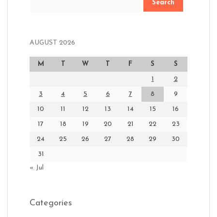
AUGUST 2026
M
T
W
T
F
S
S
1
2
3
4
5
6
7
8
9
10
11
12
13
14
15
16
17
18
19
20
21
22
23
24
25
26
27
28
29
30
31
« Jul
Categories