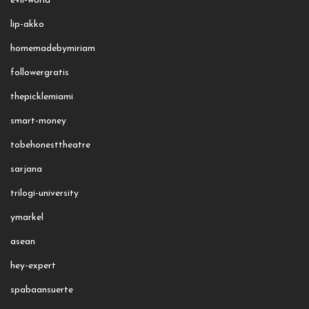
evil-world
lip-akko
homemadebymiriam
followergratis
thepicklemiami
smart-money
tobehonesttheatre
sarjana
trilogi-university
ymarkel
asean
hey-expert
spabaansuerte