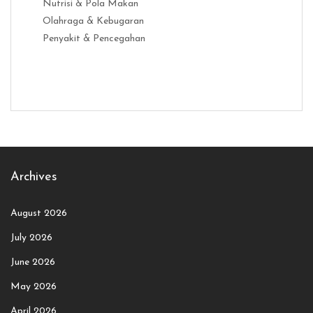
Nutrisi & Pola Makan
Olahraga & Kebugaran
Penyakit & Pencegahan
Distribusi Game Online Modern
Industri Game 2026
Monetisas
Archives
August 2026
July 2026
June 2026
May 2026
April 2026