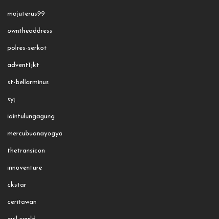
majuterus99
owntheaddress
polres-serkot
advent1jkt
st-bellarminus
syj
iaintulungagung
mercubuanayogya
thetransicon
innoventure
ckstar
ceritawan