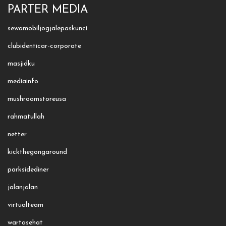
PARTER MEDIA
sewamobiljogjalepaskunci
clubidenticar-corporate
masjidku
mediainfo
mushroomstoreusa
rahmatullah
netter
kickthegongaround
parksidediner
jalanjalan
virtualteam
wartasehat