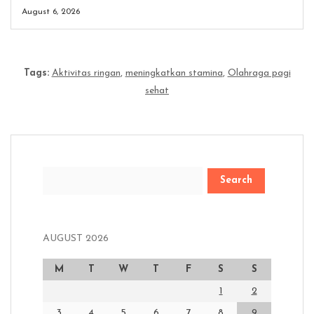
August 6, 2026
Tags:
Aktivitas ringan
,
meningkatkan stamina
,
Olahraga pagi
sehat
Search
AUGUST 2026
M
T
W
T
F
S
S
1
2
3
4
5
6
7
8
9