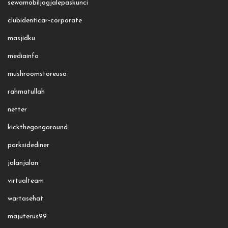
sewamobiljogjalepaskunci
clubidenticar-corporate
masjidku
mediainfo
mushroomstoreusa
rahmatullah
netter
kickthegongaround
parksidediner
jalanjalan
virtualteam
wartasehat
majuterus99