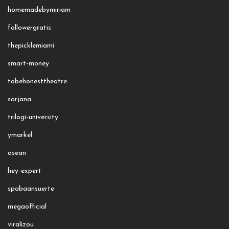
homemadebymiriam
followergratis
thepicklemiami
smart-money
tobehonesttheatre
sarjana
trilogi-university
ymarkel
asean
hey-expert
spabaansuerte
megaofficial
viralizou