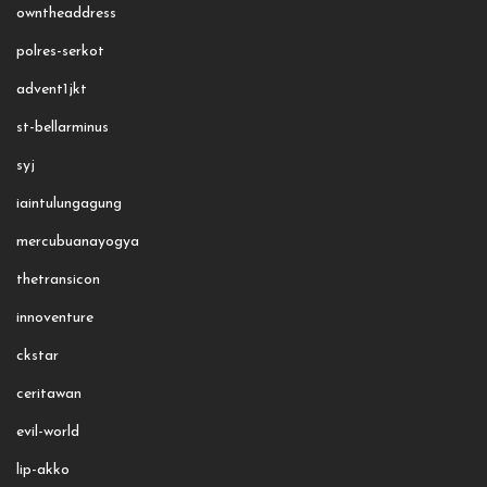
owntheaddress
polres-serkot
advent1jkt
st-bellarminus
syj
iaintulungagung
mercubuanayogya
thetransicon
innoventure
ckstar
ceritawan
evil-world
lip-akko