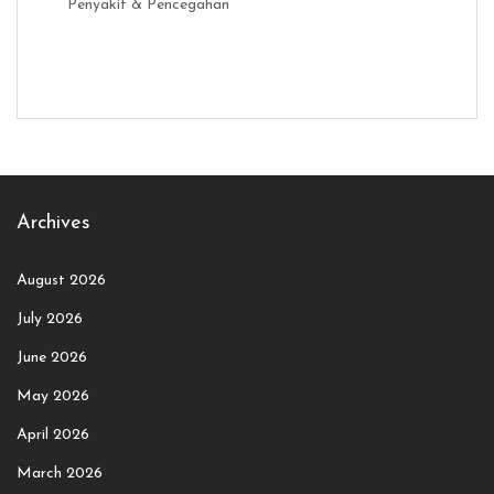
Penyakit & Pencegahan
Distribusi Game Online Modern
Industri Game 2026
Monetisas
Archives
August 2026
July 2026
June 2026
May 2026
April 2026
March 2026