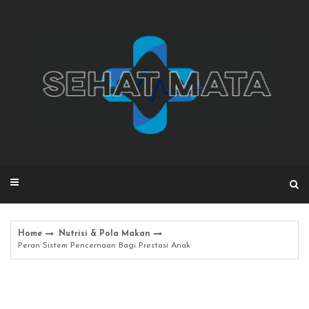
Skip
to
content
Home
Nutrisi & Pola Makan
Peran Sistem Pencernaan Bagi Prestasi Anak