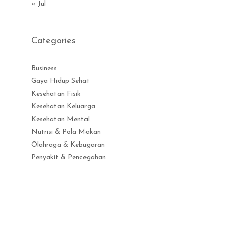
« Jul
Categories
Business
Gaya Hidup Sehat
Kesehatan Fisik
Kesehatan Keluarga
Kesehatan Mental
Nutrisi & Pola Makan
Olahraga & Kebugaran
Penyakit & Pencegahan
Distribusi Game Online Modern
Industri Game 2026
Monetisas