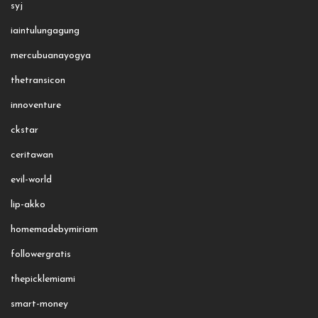
syj
iaintulungagung
mercubuanayogya
thetransicon
innoventure
ckstar
ceritawan
evil-world
lip-akko
homemadebymiriam
followergratis
thepicklemiami
smart-money