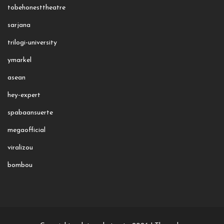
tobehonesttheatre
sarjana
trilogi-university
ymarkel
asean
hey-expert
spabaansuerte
megaofficial
viralizou
bombou