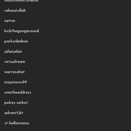
mushroomstoreusa
rahmatullah
netter
kickthegongaround
parksidediner
jalanjalan
virtualteam
wartasehat
majuterus99
owntheaddress
polres-serkot
advent1jkt
st-bellarminus