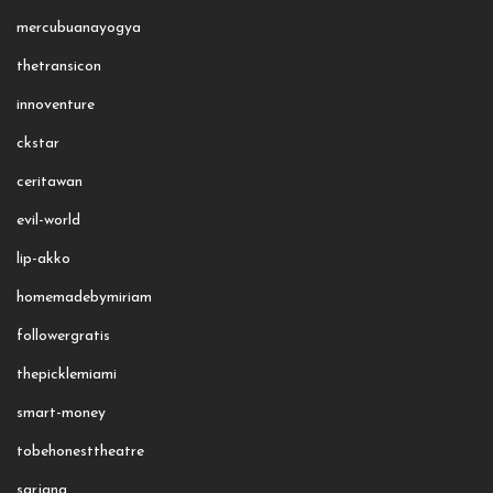
mercubuanayogya
thetransicon
innoventure
ckstar
ceritawan
evil-world
lip-akko
homemadebymiriam
followergratis
thepicklemiami
smart-money
tobehonesttheatre
sarjana