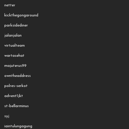
netter
kickthegongaround
parksidediner
jalanjalan
virtualteam
wartasehat
majuterus99
owntheaddress
polres-serkot
advent1jkt
st-bellarminus
syj
iaintulungagung