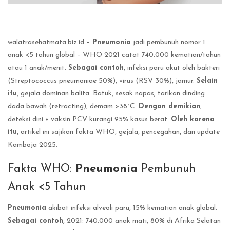
walatrasehatmata.biz.id
– Pneumonia
jadi pembunuh nomor 1
anak <5 tahun global – WHO 2021 catat 740.000 kematian/tahun
atau 1 anak/menit.
Sebagai contoh
, infeksi paru akut oleh bakteri
(Streptococcus pneumoniae 50%), virus (RSV 30%), jamur.
Selain
itu
, gejala dominan balita: Batuk, sesak napas, tarikan dinding
dada bawah (retracting), demam >38°C.
Dengan demikian
,
deteksi dini + vaksin PCV kurangi 95% kasus berat.
Oleh karena
itu
, artikel ini sajikan fakta WHO, gejala, pencegahan, dan update
Kamboja 2025.
Fakta WHO:
Pneumonia
Pembunuh
Anak <5 Tahun
Pneumonia
akibat infeksi alveoli paru, 15% kematian anak global.
Sebagai contoh
, 2021: 740.000 anak mati, 80% di Afrika Selatan