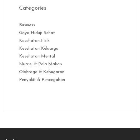
Categories
Business
Gaya Hidup Sehat
Kesehatan Fisik
Kesehatan Keluarga
Kesehatan Mental
Nutrisi & Pola Makan
Olahraga & Kebugaran
Penyakit & Pencegahan
Distribusi Game Online Modern
Industri Game 2026
Monetisas