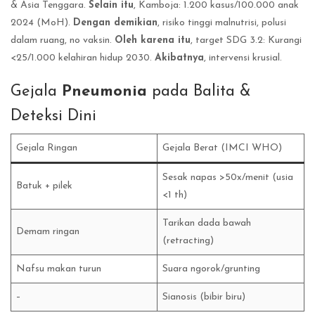
& Asia Tenggara.
Selain itu
, Kamboja: 1.200 kasus/100.000 anak
2024 (MoH).
Dengan demikian
, risiko tinggi malnutrisi, polusi
dalam ruang, no vaksin.
Oleh karena itu
, target SDG 3.2: Kurangi
<25/1.000 kelahiran hidup 2030.
Akibatnya
, intervensi krusial.
Gejala
Pneumonia
pada Balita &
Deteksi Dini
Gejala Ringan
Gejala Berat (IMCI WHO)
Sesak napas >50x/menit (usia
Batuk + pilek
<1 th)
Tarikan dada bawah
Demam ringan
(retracting)
Nafsu makan turun
Suara ngorok/grunting
–
Sianosis (bibir biru)