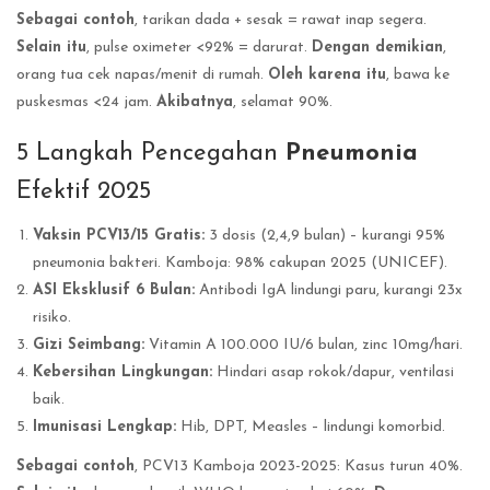
Sebagai contoh
, tarikan dada + sesak = rawat inap segera.
Selain itu
, pulse oximeter <92% = darurat.
Dengan demikian
,
orang tua cek napas/menit di rumah.
Oleh karena itu
, bawa ke
puskesmas <24 jam.
Akibatnya
, selamat 90%.
5 Langkah Pencegahan
Pneumonia
Efektif 2025
Vaksin PCV13/15 Gratis:
3 dosis (2,4,9 bulan) – kurangi 95%
pneumonia bakteri. Kamboja: 98% cakupan 2025 (UNICEF).
ASI Eksklusif 6 Bulan:
Antibodi IgA lindungi paru, kurangi 23x
risiko.
Gizi Seimbang:
Vitamin A 100.000 IU/6 bulan, zinc 10mg/hari.
Kebersihan Lingkungan:
Hindari asap rokok/dapur, ventilasi
baik.
Imunisasi Lengkap:
Hib, DPT, Measles – lindungi komorbid.
Sebagai contoh
, PCV13 Kamboja 2023-2025: Kasus turun 40%.