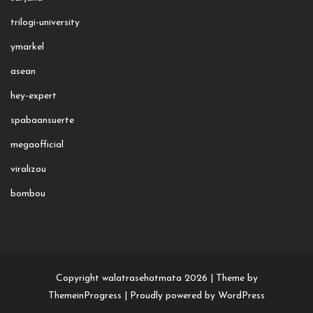
trilogi-university
ymarkel
asean
hey-expert
spabaansuerte
megaofficial
viralizou
bombou
Copyright walatrasehatmata 2026 |
Theme by
ThemeinProgress
|
Proudly powered by WordPress