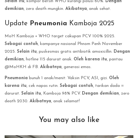
Selain itu
, kompor bersih WHO kurangi polusi 60%.
Dengan
demikian
, zero death mungkin.
Akibatnya
, anak sehat.
Update
Pneumonia
Kamboja 2025
MoH Kamboja + WHO target cakupan PCV 100% 2025.
Sebagai contoh
, kampanye nasional Phnom Penh November
2025.
Selain itu
, puskesmas gratis antibiotik amoxicillin.
Dengan
demikian
, hotline 115 darurat anak.
Oleh karena itu
, pantau
@MoHKH di FB.
Akibatnya
, generasi emas.
Pneumonia
bunuh 1 anak/menit: Vaksin PCV, ASI, gizi.
Oleh
karena itu
, cek napas rutin.
Sebagai contoh
, tarikan dada =
darurat.
Selain itu
, Kamboja 98% PCV.
Dengan demikian
, zero
death 2030.
Akibatnya
, anak selamat!
You may also like