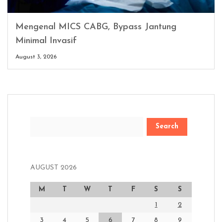
Mengenal MICS CABG, Bypass Jantung
Minimal Invasif
August 3, 2026
Search
AUGUST 2026
M
T
W
T
F
S
S
1
2
3
4
5
6
7
8
9