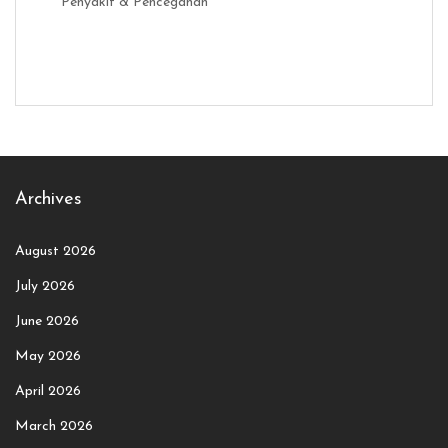
Penyakit & Pencegahan
Distribusi Game Online Modern
Industri Game 2026
Monetisas
Archives
August 2026
July 2026
June 2026
May 2026
April 2026
March 2026