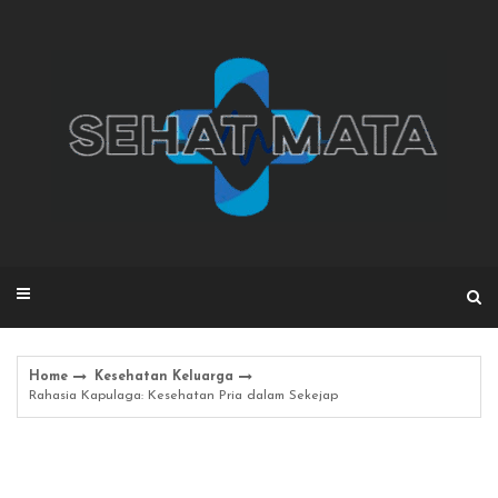
Skip
to
content
Home
Kesehatan Keluarga
Rahasia Kapulaga: Kesehatan Pria dalam Sekejap