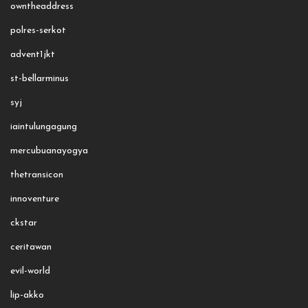
owntheaddress
polres-serkot
advent1jkt
st-bellarminus
syj
iaintulungagung
mercubuanayogya
thetransicon
innoventure
ckstar
ceritawan
evil-world
lip-akko