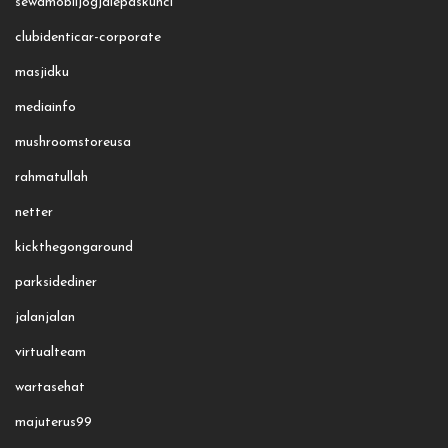
sewamobiljogjalepaskunci
clubidenticar-corporate
masjidku
mediainfo
mushroomstoreusa
rahmatullah
netter
kickthegongaround
parksidediner
jalanjalan
virtualteam
wartasehat
majuterus99