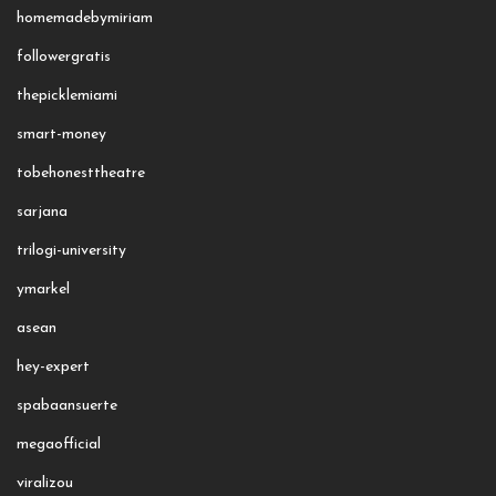
homemadebymiriam
followergratis
thepicklemiami
smart-money
tobehonesttheatre
sarjana
trilogi-university
ymarkel
asean
hey-expert
spabaansuerte
megaofficial
viralizou