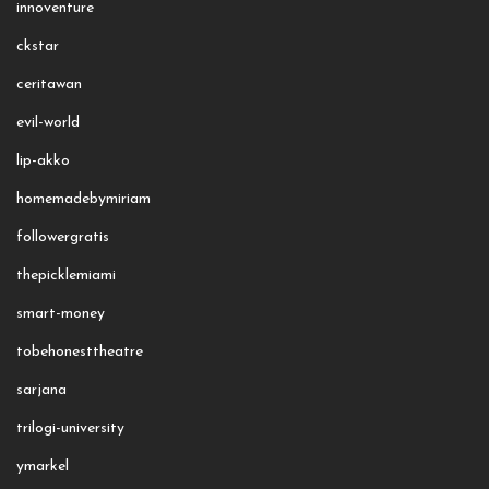
innoventure
ckstar
ceritawan
evil-world
lip-akko
homemadebymiriam
followergratis
thepicklemiami
smart-money
tobehonesttheatre
sarjana
trilogi-university
ymarkel