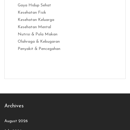
Gaya Hidup Sehat
Kesehatan Fisik
Kesehatan Keluarga
Kesehatan Mental
Nutrisi & Pola Makan
Olahraga & Kebugaran
Penyakit & Pencegahan
Distribusi Game Online Modern
Industri Game 2026
Monetisas
Archives
August 2026