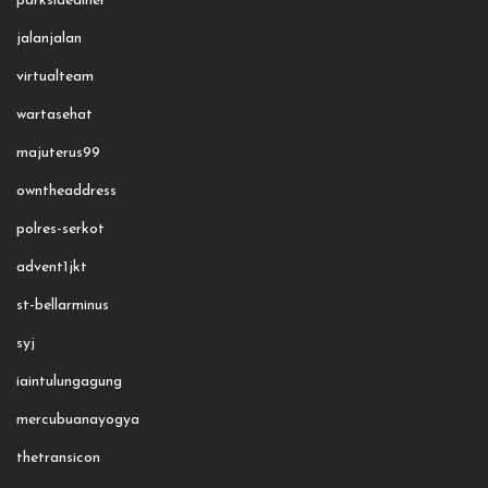
parksidediner
jalanjalan
virtualteam
wartasehat
majuterus99
owntheaddress
polres-serkot
advent1jkt
st-bellarminus
syj
iaintulungagung
mercubuanayogya
thetransicon