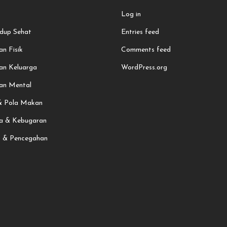
Log in
dup Sehat
Entries feed
n Fisik
Comments feed
an Keluarga
WordPress.org
an Mental
 & Pola Makan
a & Kebugaran
t & Pencegahan