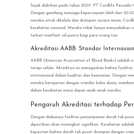
Sejak didirikan pada tahun 2007, PT Cordlife Persada t
Dengan gemilang menjaga kepercayaan lebih dari 20.0
mereka untuk dikelola dan disimpan secara aman, Cordl
kesehatan nasional. Mereka tidak hanya menyediakan sol
terkait manfaat sel punca bagi para orang tua.
Akreditasi AABB: Standar Internasio
AABB (American Association of Blood Banks) adalah ot
terapi seluler. Akreditasi ini menegaskan bahwa fasil
internasional dalam kualitas dan keamanan. Dengan mera
mereka beroperasi dengan standar kelas dunia, member
dalam kesehatan masa depan anak-anak mereka.
Pengaruh Akreditasi terhadap Per
Dengan diakuinya fasilitas penyimpanan darah tali pus
dipastikan akan meningkat signifikan. Kesehatan adal
kepastian bahwa darah tali pusat disimpan dengan sta