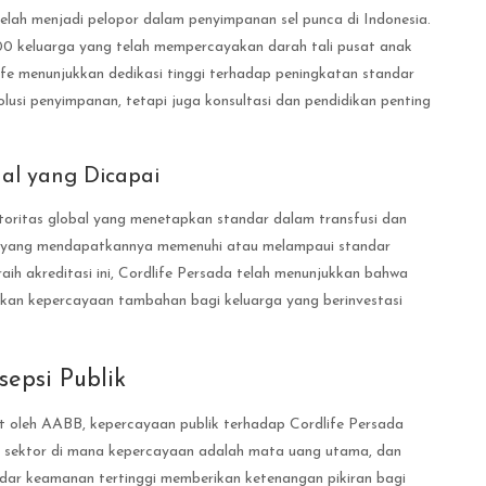
elah menjadi pelopor dalam penyimpanan sel punca di Indonesia.
00 keluarga yang telah mempercayakan darah tali pusat anak
ife menunjukkan dedikasi tinggi terhadap peningkatan standar
usi penyimpanan, tetapi juga konsultasi dan pendidikan penting
nal yang Dicapai
oritas global yang menetapkan standar dalam transfusi dan
itas yang mendapatkannya memenuhi atau melampaui standar
ih akreditasi ini, Cordlife Persada telah menunjukkan bahwa
ikan kepercayaan tambahan bagi keluarga yang berinvestasi
sepsi Publik
at oleh AABB, kepercayaan publik terhadap Cordlife Persada
ah sektor di mana kepercayaan adalah mata uang utama, dan
ndar keamanan tertinggi memberikan ketenangan pikiran bagi