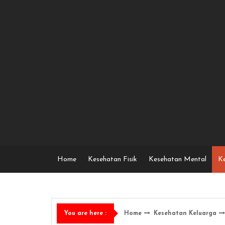
Skip
to
content
Home
Kesehatan Fisik
Kesehatan Mental
Ke
Home
Kesehatan Keluarga
You are here :