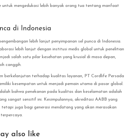
fe untuk mengedukasi lebih banyak orang tua tentang manfaat
ca di Indonesia
pengembangan lebih lanjut penyimpanan sel punca di Indonesia.
orasi lebih lanjut dengan institusi medis global untuk penelitian
njadi salah satu pilar kesehatan yang krusial di masa depan,
ih canggih.
n berkelanjutan terhadap kualitas layanan, PT Cordlife Persada
emiliki kesempatan untuk menjadi pemain utama di pasar global.
adalah bahwa penekanan pada kualitas dan keselamatan adalah
g sangat sensitif ini. Kesimpulannya, akreditasi AABB yang
e, tetapi juga bagi generasi mendatang yang akan merasakan
 terpercaya.
ay also like