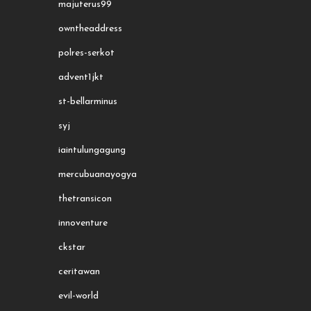
majuterus99
owntheaddress
polres-serkot
advent1jkt
st-bellarminus
syj
iaintulungagung
mercubuanayogya
thetransicon
innoventure
ckstar
ceritawan
evil-world