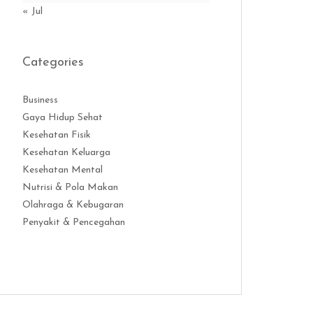
« Jul
Categories
Business
Gaya Hidup Sehat
Kesehatan Fisik
Kesehatan Keluarga
Kesehatan Mental
Nutrisi & Pola Makan
Olahraga & Kebugaran
Penyakit & Pencegahan
Distribusi Game Online Modern
Industri Game 2026
Monetisasi Ga