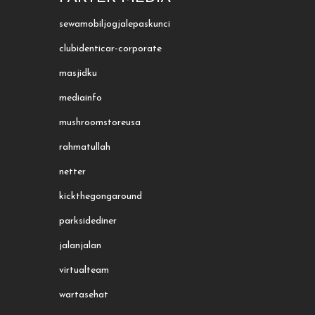
sewamobiljogjalepaskunci
clubidenticar-corporate
masjidku
mediainfo
mushroomstoreusa
rahmatullah
netter
kickthegongaround
parksidediner
jalanjalan
virtualteam
wartasehat