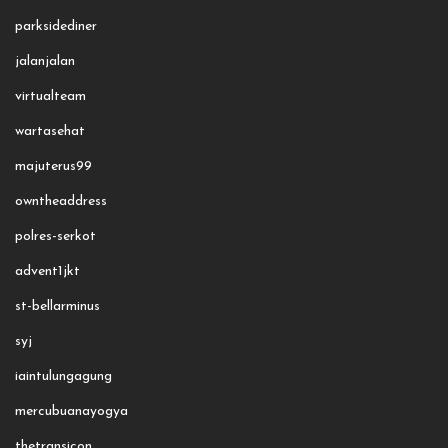
parksidediner
jalanjalan
virtualteam
wartasehat
majuterus99
owntheaddress
polres-serkot
advent1jkt
st-bellarminus
syj
iaintulungagung
mercubuanayogya
thetransicon