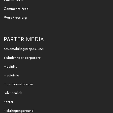
Entries feed
Comments feed
WordPress.org
PARTER MEDIA
sewamobiljogjalepaskunci
clubidenticar-corporate
masjidku
mediainfo
mushroomstoreusa
rahmatullah
netter
kickthegongaround