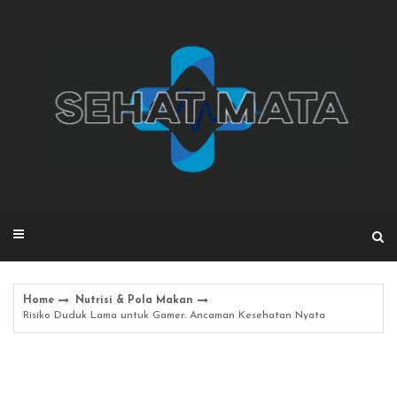
Skip
to
content
Home
Nutrisi & Pola Makan
Risiko Duduk Lama untuk Gamer: Ancaman Kesehatan Nyata