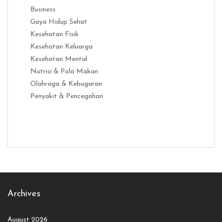
Business
Gaya Hidup Sehat
Kesehatan Fisik
Kesehatan Keluarga
Kesehatan Mental
Nutrisi & Pola Makan
Olahraga & Kebugaran
Penyakit & Pencegahan
Distribusi Game Online Modern
Industri Game 2026
Monetisas
Archives
August 2026