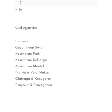
31
« Jul
Categories
Business
Gaya Hidup Sehat
Kesehatan Fisik
Kesehatan Keluarga
Kesehatan Mental
Nutrisi & Pola Makan
Olahraga & Kebugaran
Penyakit & Pencegahan
Distribusi Game Online Modern
Industri Game 2026
Monetisas