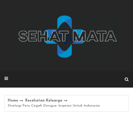
Skip
to
content
Home
Kesehatan Keluarga
Strategi Peru Cegah Dengue: Inspirasi Untuk Indonesia