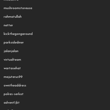
mushroomstoreusa
rahmatullah
netter
kickthegongaround
parksidediner
jalanjalan
virtualteam
wartasehat
majuterus99
owntheaddress
polres-serkot
advent1jkt