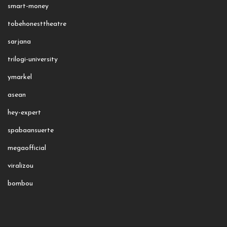
smart-money
tobehonesttheatre
sarjana
trilogi-university
ymarkel
asean
hey-expert
spabaansuerte
megaofficial
viralizou
bombou