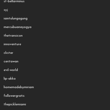
st-bellarminus
syj
iaintulungagung
mercubuanayogya
thetransicon
innoventure
ckstar
ceritawan
evil-world
lip-akko
homemadebymiriam
followergratis
thepicklemiami