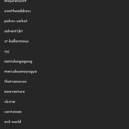
majuterus99
owntheaddress
polres-serkot
advent1jkt
st-bellarminus
syj
iaintulungagung
mercubuanayogya
thetransicon
innoventure
ckstar
ceritawan
evil-world