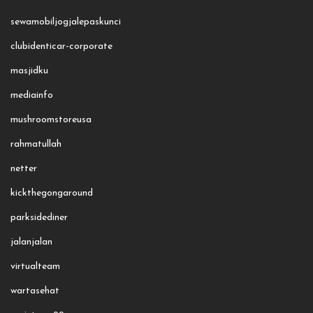
sewamobiljogjalepaskunci
clubidenticar-corporate
masjidku
mediainfo
mushroomstoreusa
rahmatullah
netter
kickthegongaround
parksidediner
jalanjalan
virtualteam
wartasehat