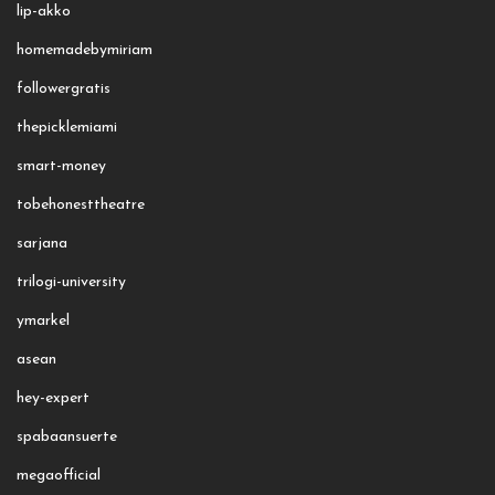
lip-akko
homemadebymiriam
followergratis
thepicklemiami
smart-money
tobehonesttheatre
sarjana
trilogi-university
ymarkel
asean
hey-expert
spabaansuerte
megaofficial