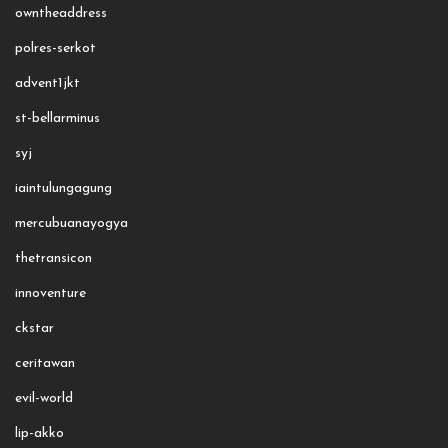
owntheaddress
polres-serkot
advent1jkt
st-bellarminus
syj
iaintulungagung
mercubuanayogya
thetransicon
innoventure
ckstar
ceritawan
evil-world
lip-akko