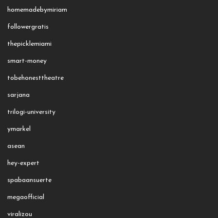
homemadebymiriam
followergratis
thepicklemiami
smart-money
tobehonesttheatre
sarjana
trilogi-university
ymarkel
asean
hey-expert
spabaansuerte
megaofficial
viralizou