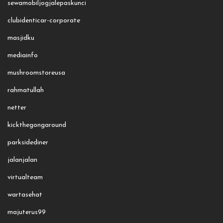
sewamobiljogjalepaskunci
clubidenticar-corporate
masjidku
mediainfo
mushroomstoreusa
rahmatullah
netter
kickthegongaround
parksidediner
jalanjalan
virtualteam
wartasehat
majuterus99