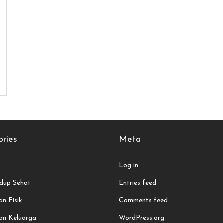
ries
Meta
Log in
dup Sehat
Entries feed
n Fisik
Comments feed
an Keluarga
WordPress.org