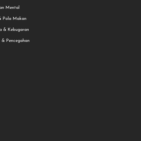
an Mental
 & Pola Makan
a & Kebugaran
t & Pencegahan