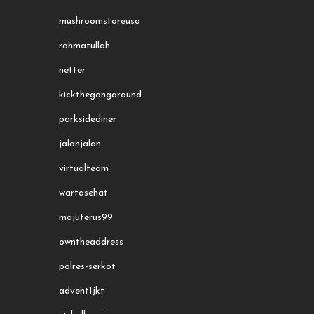
mushroomstoreusa
rahmatullah
netter
kickthegongaround
parksidediner
jalanjalan
virtualteam
wartasehat
majuterus99
owntheaddress
polres-serkot
advent1jkt