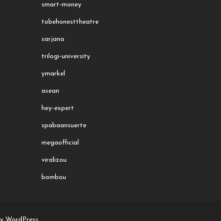
smart-money
tobehonesttheatre
sarjana
trilogi-university
ymarkel
asean
hey-expert
spabaansuerte
megaofficial
viralizou
bombou
by WordPress