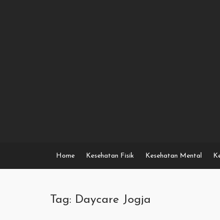
Skip
to
content
Home
Kesehatan Fisik
Kesehatan Mental
Ke
Tag: Daycare Jogja