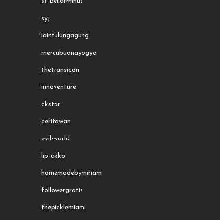
st-bellarminus
syj
iaintulungagung
mercubuanayogya
thetransicon
innoventure
ckstar
ceritawan
evil-world
lip-akko
homemadebymiriam
followergratis
thepicklemiami