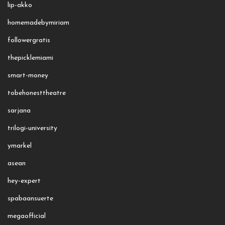
lip-akko
homemadebymiriam
followergratis
thepicklemiami
smart-money
tobehonesttheatre
sarjana
trilogi-university
ymarkel
asean
hey-expert
spabaansuerte
megaofficial