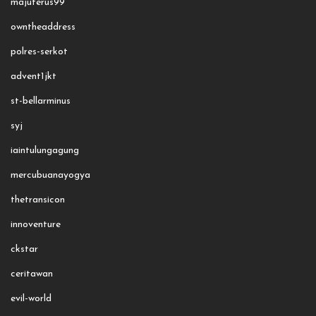
majuterus99
owntheaddress
polres-serkot
advent1jkt
st-bellarminus
syj
iaintulungagung
mercubuanayogya
thetransicon
innoventure
ckstar
ceritawan
evil-world