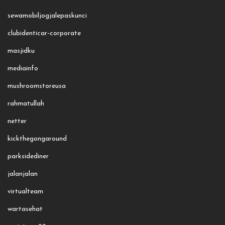
sewamobiljogjalepaskunci
clubidenticar-corporate
masjidku
mediainfo
mushroomstoreusa
rahmatullah
netter
kickthegongaround
parksidediner
jalanjalan
virtualteam
wartasehat