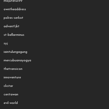
majuterus99
owntheaddress
polres-serkot
advent1jkt
st-bellarminus
syj
iaintulungagung
mercubuanayogya
thetransicon
innoventure
ckstar
ceritawan
evil-world