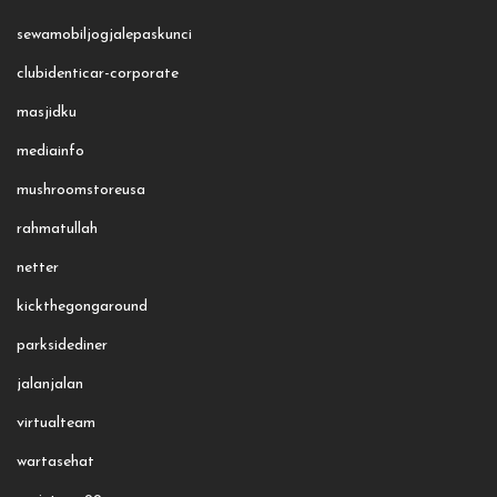
sewamobiljogjalepaskunci
clubidenticar-corporate
masjidku
mediainfo
mushroomstoreusa
rahmatullah
netter
kickthegongaround
parksidediner
jalanjalan
virtualteam
wartasehat