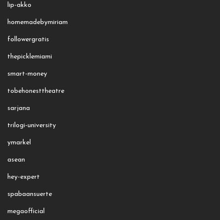
lip-akko
homemadebymiriam
followergratis
thepicklemiami
smart-money
tobehonesttheatre
sarjana
trilogi-university
ymarkel
asean
hey-expert
spabaansuerte
megaofficial