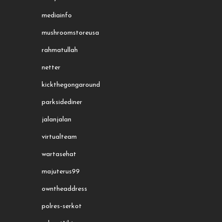
mediainfo
mushroomstoreusa
rahmatullah
netter
kickthegongaround
parksidediner
jalanjalan
virtualteam
wartasehat
majuterus99
owntheaddress
polres-serkot