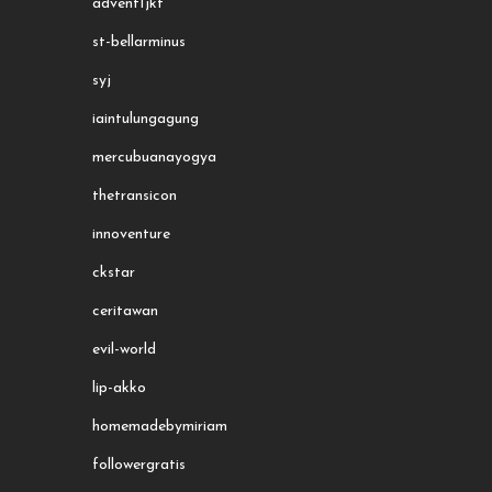
advent1jkt
st-bellarminus
syj
iaintulungagung
mercubuanayogya
thetransicon
innoventure
ckstar
ceritawan
evil-world
lip-akko
homemadebymiriam
followergratis