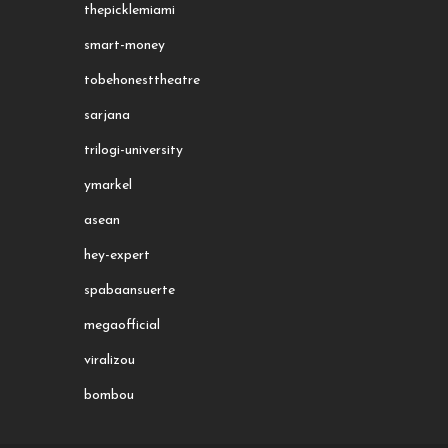
thepicklemiami
smart-money
tobehonesttheatre
sarjana
trilogi-university
ymarkel
asean
hey-expert
spabaansuerte
megaofficial
viralizou
bombou