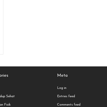
ries
Meta
Log in
dup Sehat
Entries feed
n Fisik
Comments feed