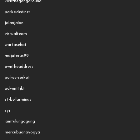
kickthegongaround
parksidediner
jalanjalan
virtualteam
wartasehat
majuterus99
owntheaddress
polres-serkot
advent1jkt
st-bellarminus
syj
iaintulungagung
mercubuanayogya