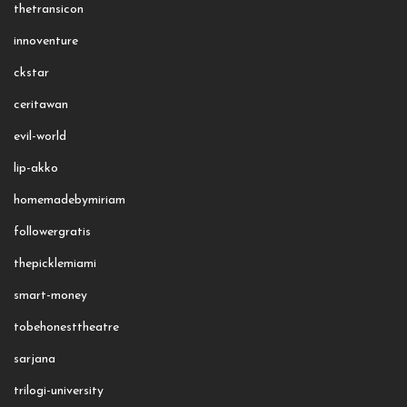
thetransicon
innoventure
ckstar
ceritawan
evil-world
lip-akko
homemadebymiriam
followergratis
thepicklemiami
smart-money
tobehonesttheatre
sarjana
trilogi-university