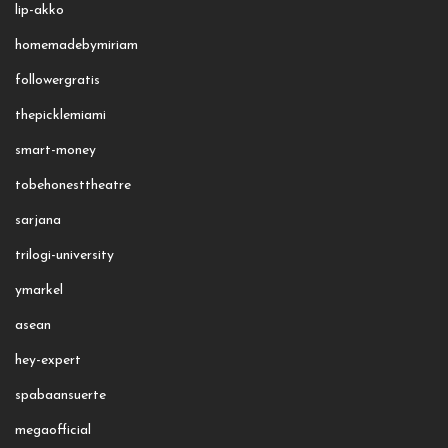
lip-akko
homemadebymiriam
followergratis
thepicklemiami
smart-money
tobehonesttheatre
sarjana
trilogi-university
ymarkel
asean
hey-expert
spabaansuerte
megaofficial