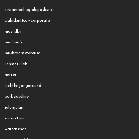
sewamobiljogjalepaskunci
clubidenticar-corporate
masjidku
mediainfo
mushroomstoreusa
rahmatullah
netter
kickthegongaround
parksidediner
jalanjalan
virtualteam
wartasehat