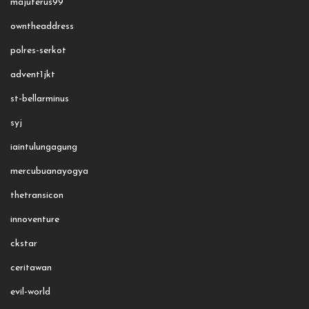
majuterus99
owntheaddress
polres-serkot
advent1jkt
st-bellarminus
syj
iaintulungagung
mercubuanayogya
thetransicon
innoventure
ckstar
ceritawan
evil-world