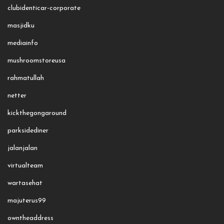
clubidenticar-corporate
masjidku
mediainfo
mushroomstoreusa
rahmatullah
netter
kickthegongaround
parksidediner
jalanjalan
virtualteam
wartasehat
majuterus99
owntheaddress