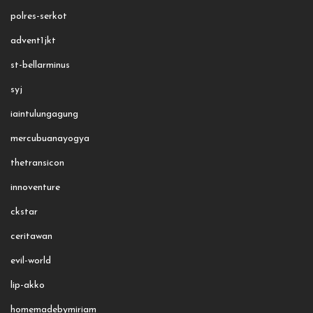
polres-serkot
advent1jkt
st-bellarminus
syj
iaintulungagung
mercubuanayogya
thetransicon
innoventure
ckstar
ceritawan
evil-world
lip-akko
homemadebymiriam