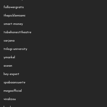
followergratis
thepicklemiami
smart-money
tobehonesttheatre
sarjana
trilogi-university
ymarkel
asean
hey-expert
spabaansuerte
megaofficial
viralizou