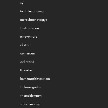
syj
iaintulungagung
mercubuanayogya
thetransicon
innoventure
ckstar
ceritawan
evil-world
lip-akko
homemadebymiriam
followergratis
thepicklemiami
smart-money