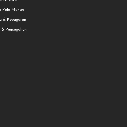
 & Pola Makan
a & Kebugaran
t & Pencegahan