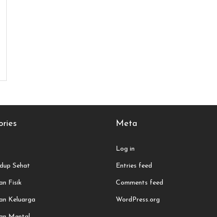
ries
Meta
Log in
dup Sehat
Entries feed
n Fisik
Comments feed
an Keluarga
WordPress.org
an Mental