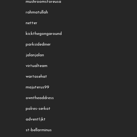
mushroomstoreusa
rahmatullah
netter
kickthegongaround
parksidediner
jalanjalan
virtualteam
wartasehat
majuterus99
owntheaddress
polres-serkot
advent1jkt
st-bellarminus