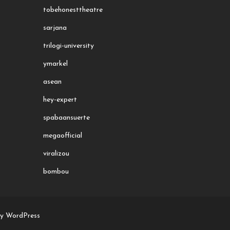
tobehonesttheatre
sarjana
trilogi-university
ymarkel
asean
hey-expert
spabaansuerte
megaofficial
viralizou
bombou
by WordPress