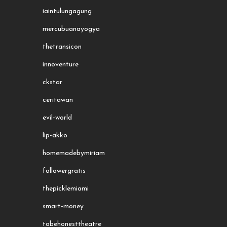
iaintulungagung
mercubuanayogya
thetransicon
innoventure
ckstar
ceritawan
evil-world
lip-akko
homemadebymiriam
followergratis
thepicklemiami
smart-money
tobehonesttheatre