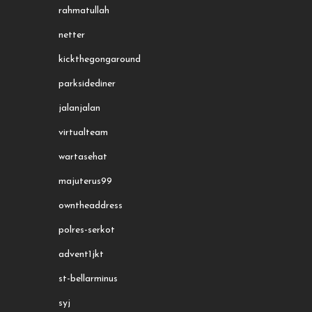
rahmatullah
netter
kickthegongaround
parksidediner
jalanjalan
virtualteam
wartasehat
majuterus99
owntheaddress
polres-serkot
advent1jkt
st-bellarminus
syj