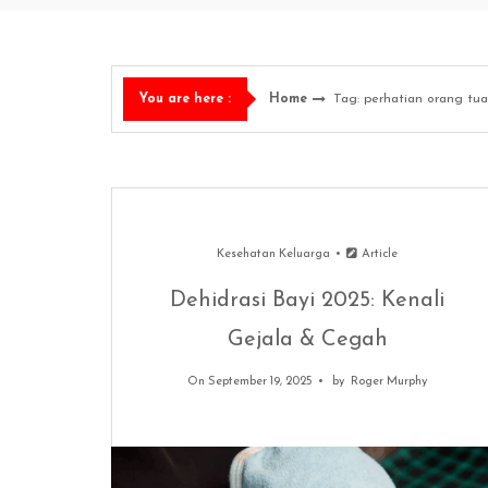
Home
Tag: perhatian orang tua
You are here :
Kesehatan Keluarga
Article
Dehidrasi Bayi 2025: Kenali
Gejala & Cegah
On September 19, 2025
by
Roger Murphy