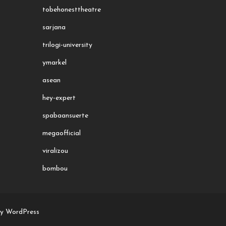
tobehonesttheatre
sarjana
trilogi-university
ymarkel
asean
hey-expert
spabaansuerte
megaofficial
viralizou
bombou
by WordPress