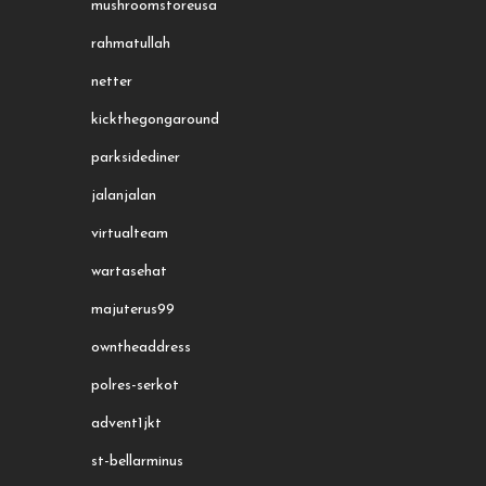
mushroomstoreusa
rahmatullah
netter
kickthegongaround
parksidediner
jalanjalan
virtualteam
wartasehat
majuterus99
owntheaddress
polres-serkot
advent1jkt
st-bellarminus