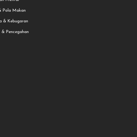
 & Pola Makan
a & Kebugaran
t & Pencegahan