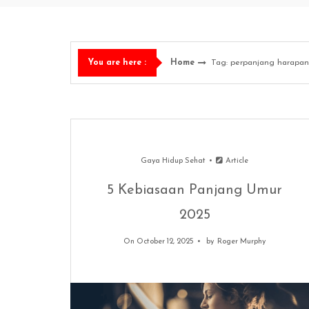
Home
Tag: perpanjang harapan
You are here :
Gaya Hidup Sehat
Article
5 Kebiasaan Panjang Umur
2025
On October 12, 2025
by
Roger Murphy