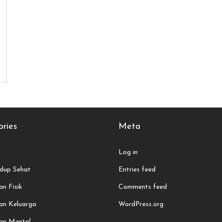
ries
Meta
Log in
dup Sehat
Entries feed
n Fisik
Comments feed
an Keluarga
WordPress.org
an Mental