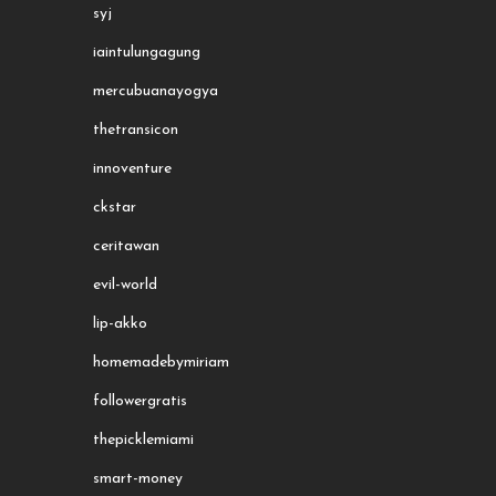
syj
iaintulungagung
mercubuanayogya
thetransicon
innoventure
ckstar
ceritawan
evil-world
lip-akko
homemadebymiriam
followergratis
thepicklemiami
smart-money