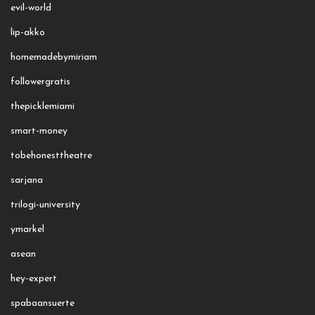
evil-world
lip-akko
homemadebymiriam
followergratis
thepicklemiami
smart-money
tobehonesttheatre
sarjana
trilogi-university
ymarkel
asean
hey-expert
spabaansuerte