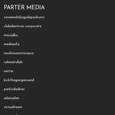
PARTER MEDIA
sewamobiljogjalepaskunci
clubidenticar-corporate
masjidku
mediainfo
mushroomstoreusa
rahmatullah
netter
kickthegongaround
parksidediner
jalanjalan
virtualteam