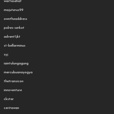
wartasehat
majuterus99
owntheaddress
polres-serkot
advent1jkt
st-bellarminus
syj
iaintulungagung
mercubuanayogya
thetransicon
innoventure
ckstar
ceritawan