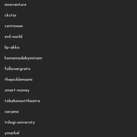
innoventure
ckstar
ceritawan
evil-world
lip-akko
homemadebymiriam
followergratis
thepicklemiami
smart-money
tobehonesttheatre
sarjana
trilogi-university
ymarkel