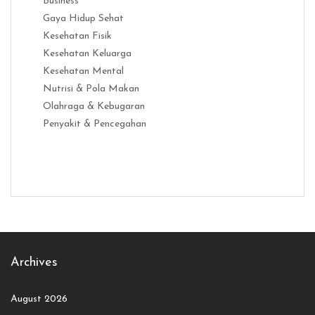
Business
Gaya Hidup Sehat
Kesehatan Fisik
Kesehatan Keluarga
Kesehatan Mental
Nutrisi & Pola Makan
Olahraga & Kebugaran
Penyakit & Pencegahan
Distribusi Game Online Modern
Industri Game 2026
Monetisas
Archives
August 2026