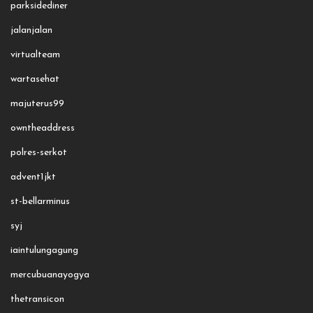
parksidediner
jalanjalan
virtualteam
wartasehat
majuterus99
owntheaddress
polres-serkot
advent1jkt
st-bellarminus
syj
iaintulungagung
mercubuanayogya
thetransicon